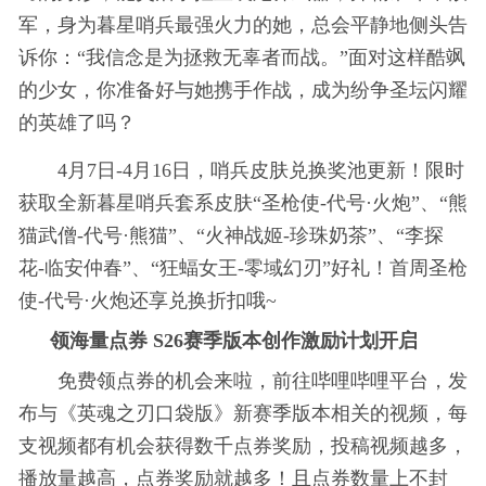
军，身为暮星哨兵最强火力的她，总会平静地侧头告
诉你：“我信念是为拯救无辜者而战。”面对这样酷飒
的少女，你准备好与她携手作战，成为纷争圣坛闪耀
的英雄了吗？
4月7日-4月16日，哨兵皮肤兑换奖池更新！限时
获取全新暮星哨兵套系皮肤“圣枪使-代号·火炮”、“熊
猫武僧-代号·熊猫”、“火神战姬-珍珠奶茶”、“李探
花-临安仲春”、“狂蝠女王-零域幻刃”好礼！首周圣枪
使-代号·火炮还享兑换折扣哦~
领海量点券 S26赛季版本创作激励计划开启
免费领点券的机会来啦，前往哔哩哔哩平台，发
布与《英魂之刃口袋版》新赛季版本相关的视频，每
支视频都有机会获得数千点券奖励，投稿视频越多，
播放量越高，点券奖励就越多！且点券数量上不封