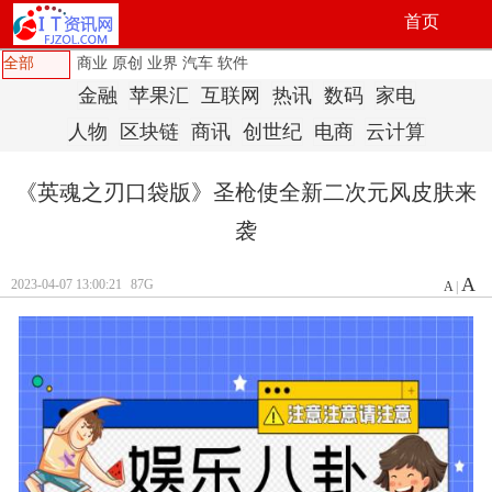
首页
全部
商业
原创
业界
汽车
软件
金融
苹果汇
互联网
热讯
数码
家电
人物
区块链
商讯
创世纪
电商
云计算
《英魂之刃口袋版》圣枪使全新二次元风皮肤来
袭
A
2023-04-07 13:00:21
87G
A
|