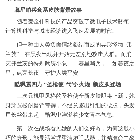
暮星哨兵套系皮肤背景故事
随着麦金什科技的产品突破了微电子技术瓶颈，
计算机科学与城市经济进入飞速发展的时代。
但一种由人类负面情绪凝结而成的异形怪物“弗
兰茨”，在黑夜出现并开始无差别地攻击人群。而消
灭弗兰茨的特别武装小队——暮星哨兵，一如暮夜之
星，点亮长夜，守护人类平安。
酷飒震四方 “圣枪使-代号·火炮”新皮肤登场
二次元机甲风格的圣枪使全新皮肤即将上新，她
身穿宽松耐磨背带裤，不经意露出纤细的腰肢，头发
用长丝带束起，酷飒中洋溢着少女青春气息。
第一次在战场看见她的人们会好奇，为何这般小
巧的身形，能灵活掌握重装炮弹武器，并精准命中敌