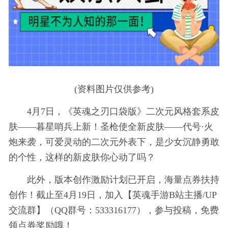
(资料图片仅供参考)
4月7日，《英魂之刃口袋版》二次元风格套系皮
肤——暮星哨兵上新！圣枪使全新皮肤——代号·火
炮来袭，可爱灵动的二次元外表下，是少女沉静勇敢
的个性，这样的新皮肤你心动了吗？
此外，版本创作激励计划已开启，海量点券扶持
创作！截止至4月19日，加入【英魂手游B站主播/UP
交流群】（QQ群号：533316177），参与投稿，免费
领点券奖励哦！