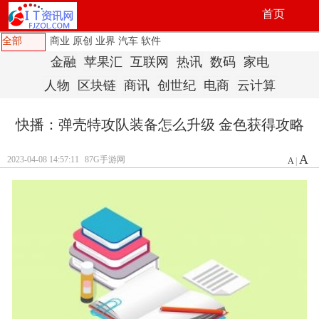
首页
全部
商业
原创
业界
汽车
软件
金融
苹果汇
互联网
热讯
数码
家电
人物
区块链
商讯
创世纪
电商
云计算
快播：弹壳特攻队装备怎么升级 金色获得攻略
A
2023-04-08 14:57:11
87G手游网
A
|