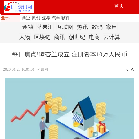
首页
全部
商业
原创
业界
汽车
软件
金融
苹果汇
互联网
热讯
数码
家电
人物
区块链
商讯
创世纪
电商
云计算
每日焦点!谭杏兰成立 注册资本10万人民币
A
2026-01-23 10:01:01
和讯网
A
|