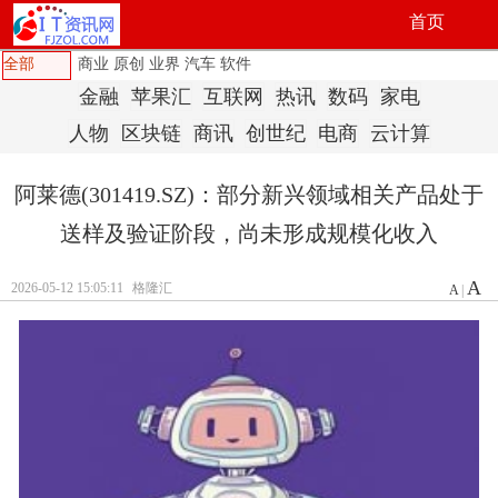
首页
全部
商业
原创
业界
汽车
软件
金融
苹果汇
互联网
热讯
数码
家电
人物
区块链
商讯
创世纪
电商
云计算
阿莱德(301419.SZ)：部分新兴领域相关产品处于
送样及验证阶段，尚未形成规模化收入
A
2026-05-12 15:05:11
格隆汇
A
|