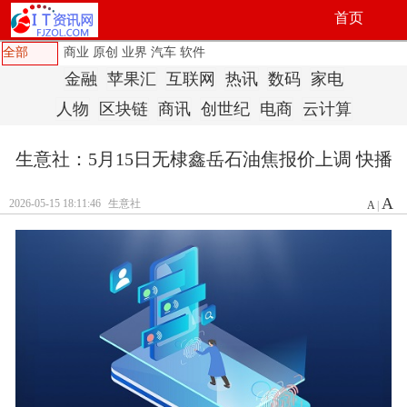
首页
全部
商业
原创
业界
汽车
软件
金融
苹果汇
互联网
热讯
数码
家电
人物
区块链
商讯
创世纪
电商
云计算
生意社：5月15日无棣鑫岳石油焦报价上调 快播
A
2026-05-15 18:11:46
生意社
A
|