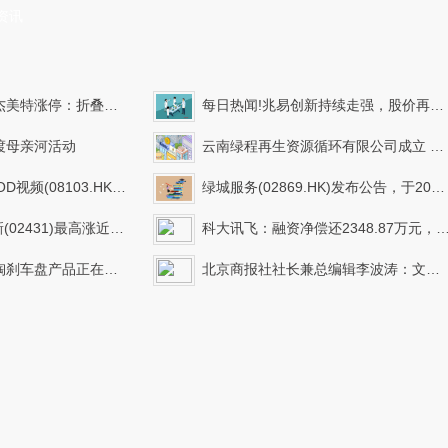
资讯
屏，智能手表，苹果产业链概念热股
每日热闻!兆易创新持续走强，股价再创新高
渡母亲河活动
云南绿程再生资源循环有限公司成立 注册资本100万人民币
3.HK)：林永君获委任为执行董事
绿城服务(02869.HK)发布公告，于2026年5月22日斥资97.18万港元回购21.2万股
200台无人物流车采购订单 近期再获头部自主品牌定点
科大讯飞：融资净偿还2348.87万元，融资余额62.23亿元|看点
进相关产能的建设工作 每日报道
北京商报社社长兼总编辑李波涛：文商旅体展融合需要情绪价值、情感价值和情怀价值-快看