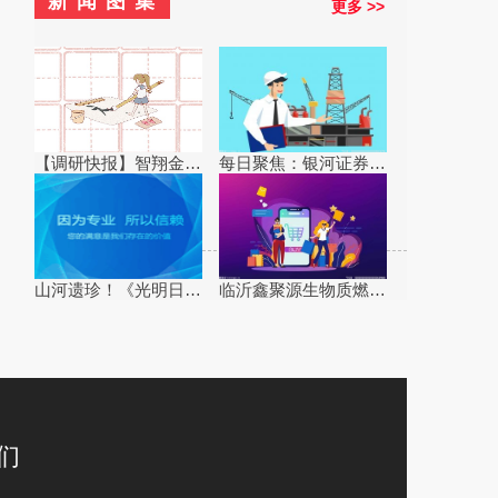
新
闻
图
集
更多 >>
【调研快报】智翔金泰接待线上参与智翔金泰(688443)2025年年度暨2026年第一季度业绩说明会的全体投资者调研
每日聚焦：银河证券：钠离子电池行业2026年有望迎来产业奇点
山河遗珍！《光明日报》关注贵阳非遗传承 焦点短讯
临沂鑫聚源生物质燃料有限公司成立 注册资本10万人民币
们