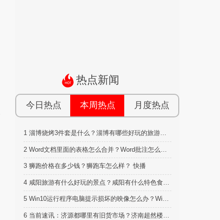
热点新闻
今日热点
本周热点
月度热点
1
淄博烧烤3件套是什么？淄博有哪些好玩的旅游景点？
2
Word文档里面的表格怎么合并？Word批注怎么删除？
3
狮跑价格在多少钱？狮跑车怎么样？ 快播
4
咸阳旅游有什么好玩的景点？咸阳有什么特色食物？-每日速看
5
Win10运行程序电脑提示损坏的映像怎么办？Win10待机时间怎么设置？
6
当前速讯：济源都哪里有旧货市场？济南超然楼灯几点关闭？