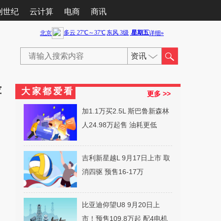
创世纪
云计算
电商
商讯
资讯
苹
大
家
都
爱
看
更多 >>
加1.1万买2.5L 斯巴鲁新森林
人24.98万起售 油耗更低
吉利新星越L 9月17日上市 取
消四驱 预售16-17万
比亚迪仰望U8 9月20日上
市！预售109.8万起 配4电机