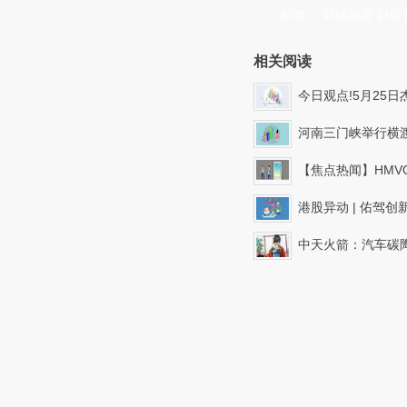
标签：
财经频道
财经
相关阅读
今日观点!5月25日杰美特涨停：折叠
河南三门峡举行横
【焦点热闻】HMVOD视频(0810
港股异动 | 佑驾创新(02431)最高涨近40% 获
中天火箭：汽车碳陶刹车盘产品正在推