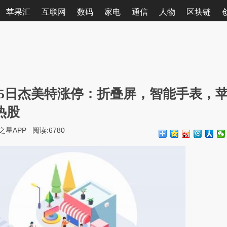
苹果汇
互联网
数码
家电
通信
人物
区块链
25日杰美特涨停：折叠屏，智能手表，
热股
之星APP
阅读:
6780