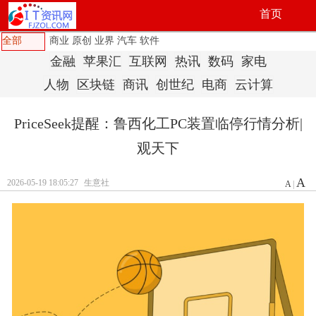
首页
全部
商业
原创
业界
汽车
软件
金融
苹果汇
互联网
热讯
数码
家电
人物
区块链
商讯
创世纪
电商
云计算
PriceSeek提醒：鲁西化工PC装置临停行情分析|
观天下
A
2026-05-19 18:05:27
生意社
A
|